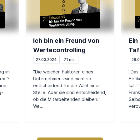
Ich bin ein Freund von
Ein
Wertecontrolling
Taf
frei
27.03.2024
71 min
28.0
ng im
"Die weichen Faktoren eines
„Das 
text?
Unternehmens sind nicht so
Becke
hrer
entscheidend für die Wahl einer
kalt!
g-
Stelle. Aber sie sind entscheidend,
Frank
ob die Mitarbeitenden bleiben.“
Selb
We...
verov